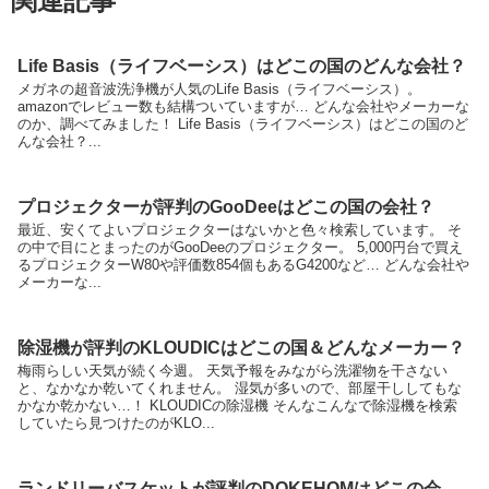
関連記事
Life Basis（ライフベーシス）はどこの国のどんな会社？
メガネの超音波洗浄機が人気のLife Basis（ライフベーシス）。
amazonでレビュー数も結構ついていますが… どんな会社やメーカーな
のか、調べてみました！ Life Basis（ライフベーシス）はどこの国のど
んな会社？...
プロジェクターが評判のGooDeeはどこの国の会社？
最近、安くてよいプロジェクターはないかと色々検索しています。 そ
の中で目にとまったのがGooDeeのプロジェクター。 5,000円台で買え
るプロジェクターW80や評価数854個もあるG4200など… どんな会社や
メーカーな...
除湿機が評判のKLOUDICはどこの国＆どんなメーカー？
梅雨らしい天気が続く今週。 天気予報をみながら洗濯物を干さない
と、なかなか乾いてくれません。 湿気が多いので、部屋干ししてもな
かなか乾かない…！ KLOUDICの除湿機 そんなこんなで除湿機を検索
していたら見つけたのがKLO...
ランドリーバスケットが評判のDOKEHOMはどこの会