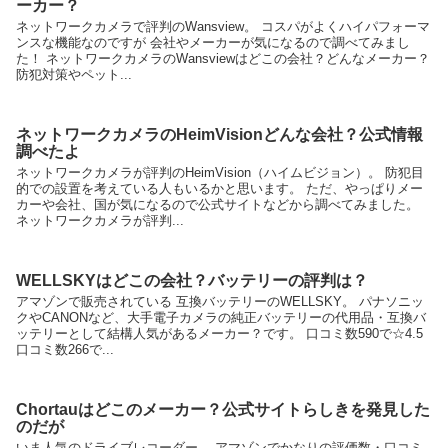
ーカー？
ネットワークカメラで評判のWansview。 コスパがよくハイパフォーマ
ンスな機能なのですが 会社やメーカーが気になるので調べてみまし
た！ ネットワークカメラのWansviewはどこの会社？どんなメーカー？
防犯対策やペット...
ネットワークカメラのHeimVisionどんな会社？公式情報
調べたよ
ネットワークカメラが評判のHeimVision（ハイムビジョン）。 防犯目
的での設置を考えている人もいるかと思います。 ただ、やっぱりメー
カーや会社、国が気になるので公式サイトなどから調べてみました。
ネットワークカメラが評判...
WELLSKYはどこの会社？バッテリーの評判は？
アマゾンで販売されている 互換バッテリーのWELLSKY。 パナソニッ
クやCANONなど、大手電子カメラの純正バッテリーの代用品・互換バ
ッテリーとして結構人気があるメーカー？です。 口コミ数590で☆4.5
口コミ数266で...
Chortauはどこのメーカー？公式サイトらしきを発見した
のだが
いま人気のドライブレコーダー、 アマゾンでかなりの評価数・口コミ