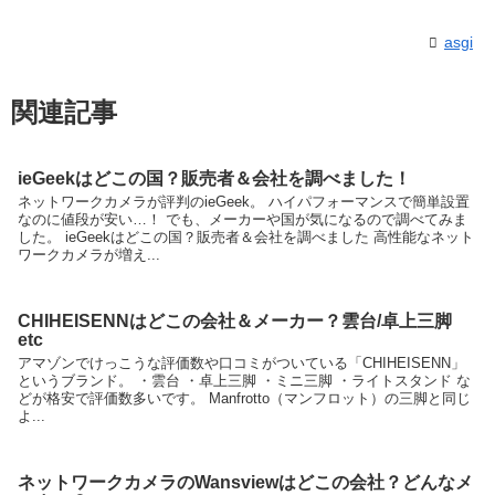
asgi
関連記事
ieGeekはどこの国？販売者＆会社を調べました！
ネットワークカメラが評判のieGeek。 ハイパフォーマンスで簡単設置
なのに値段が安い…！ でも、メーカーや国が気になるので調べてみま
した。 ieGeekはどこの国？販売者＆会社を調べました 高性能なネット
ワークカメラが増え...
CHIHEISENNはどこの会社＆メーカー？雲台/卓上三脚
etc
アマゾンでけっこうな評価数や口コミがついている「CHIHEISENN」
というブランド。 ・雲台 ・卓上三脚 ・ミニ三脚 ・ライトスタンド な
どが格安で評価数多いです。 Manfrotto（マンフロット）の三脚と同じ
よ...
ネットワークカメラのWansviewはどこの会社？どんなメ