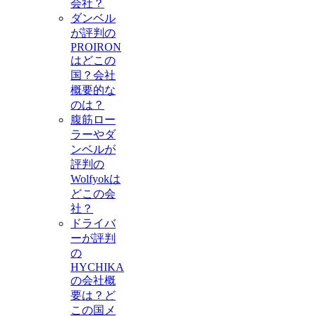
会社？
ダンベル
が評判の
PROIRON
はどこの
国？会社
概要的な
のは？
腹筋ロー
ラーやダ
ンベルが
評判の
Wolfyokは
どこの会
社？
ドライバ
ーが評判
の
HYCHIKA
の会社概
要は？ど
この国メ