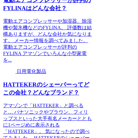
電動エアコンプレッサーが評判の
FYLINAはどんな会社？
電動エアコンプレッサーや加湿器、除湿
機や製氷機などのFYLINA。 評価数は結
構ありますが、どんな会社か気になりま
す。 メーカー情報を調べてみました。
電動エアコンプレッサーが評判の
FYLINA アマゾンでいろんな小型家電
を...
日用電化製品
HATTEKERのシェーバーってど
この会社？どんなブランド？
アマゾンで「HATTEKER」と調べる
と… パナソニックやブラウン、フィリ
ップスといった大手有名メーカーととも
に1ページめに表示される
「HATTEKER」。 気になったので調べ
てみました。 HATTEKERのシェーバー