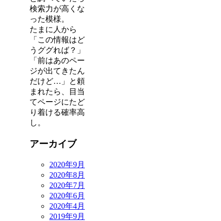
検索力が高くな
った模様。
たまに人から
「この情報はど
うググれば？」
「前はあのペー
ジが出てきたん
だけど…」と頼
まれたら、目当
てページにたど
り着ける確率高
し。
アーカイブ
2020年9月
2020年8月
2020年7月
2020年6月
2020年4月
2019年9月