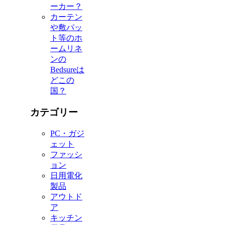
ーカー？
カーテン
や敷パッ
ト等のホ
ームリネ
ンの
Bedsureは
どこの
国？
カテゴリー
PC・ガジ
ェット
ファッシ
ョン
日用電化
製品
アウトド
ア
キッチン