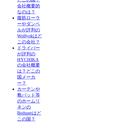
会社概要的
なのは？
腹筋ローラ
ーやダンベ
ルが評判の
Wolfyokはど
この会社？
ドライバー
が評判の
HYCHIKA
の会社概要
は？どこの
国メーカ
ー？
カーテンや
敷パット等
のホームリ
ネンの
Bedsureはど
この国？